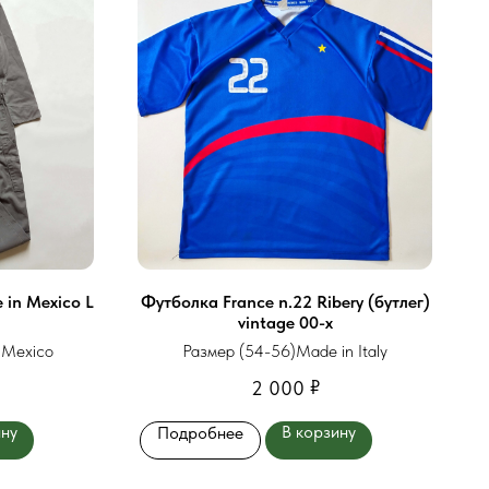
 in Mexico L
Футболка France n.22 Ribery (бутлег)
vintage 00-х
 Mexico
Размер (54-56)Made in Italy
₽
2 000
ину
В корзину
Подробнее