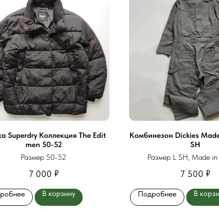
а Superdry Коллекция The Edit
Комбинезон Dickies Made
men 50-52
SH
Размер 50-52
Размер L SH, Made in
₽
₽
7 000
7 500
В корзину
В корз
робнее
Подробнее