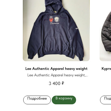
Lee Authentic Apparel heavy weight
Куртк
Lee Authentic Apparel heavy weight,
made in Mexico, size 2XL
₽
3 400
В корзину
Подробнее
Под