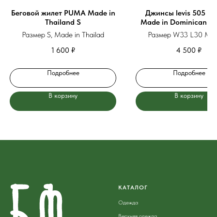
Беговой жилет PUMA Made in
Джинсы levis 505 vi
Thailand S
Made in Dominican Re
W33 L30
Размер S, Made in Thailad
Размер W33 L30 Mad
Dominican Republi
1 600
₽
4 500
₽
Подробнее
Подробнее
В корзину
В корзину
КАТАЛОГ
Одежда
Верхняя одежда