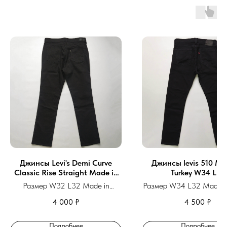
Джинсы Levi's Demi Curve
Джинсы levis 510 Ma
Classic Rise Straight Made in
Turkey W34 L32
Pakistan
Размер W32 L32 Made in
Размер W34 L32 Made in
Pakistan
4 000
₽
4 500
₽
Подробнее
Подробнее