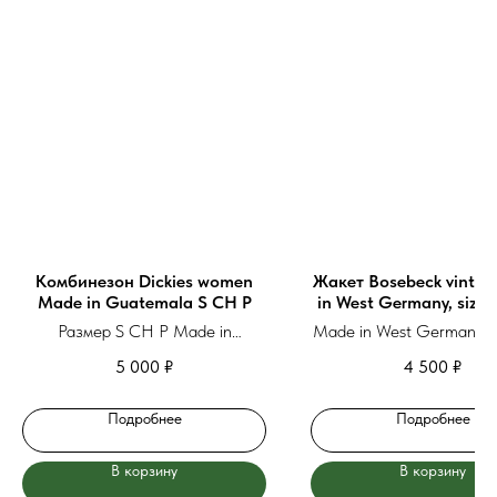
Комбинезон Dickies women
Жакет Bosebeck vinta
Made in Guatemala S CH P
in West Germany, size 
(rus50)
Размер S CH P Made in
Made in West Germany, s
Guatemala
44 (rus50)
5 000
₽
4 500
₽
Подробнее
Подробнее
В корзину
В корзину