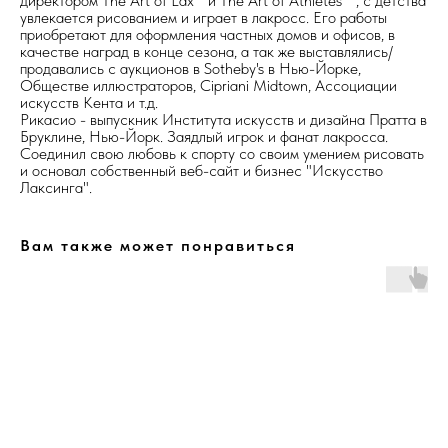
директором The Art of Lax™ и The Art of Athletes™ , с детства
увлекается рисованием и играет в лакросс. Его работы
приобретают для оформления частных домов и офисов, в
качестве наград в конце сезона, а так же выставлялись/
продавались с аукционов в Sotheby's в Нью-Йорке,
Обществе иллюстраторов, Cipriani Midtown, Ассоциации
искусств Кента и т.д.
Рикасио - выпускник Института искусств и дизайна Пратта в
Бруклине, Нью-Йорк. Заядлый игрок и фанат лакросса.
Соединил свою любовь к спорту со своим умением рисовать
и основал собственный веб-сайт и бизнес "Искусство
Лаксинга".
Вам также может понравиться