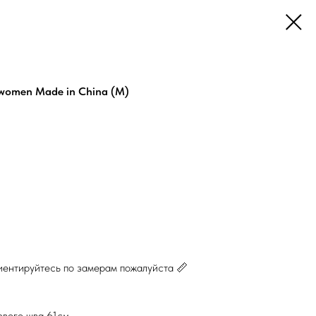
e women Made in China (М)
иентируйтесь по замерам пожалуйста 📏
евого шва 61см