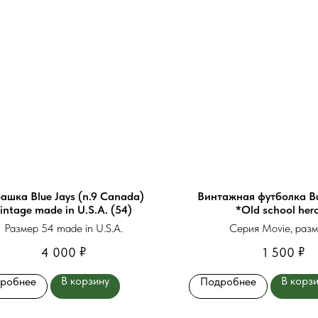
ашка Blue Jays (n.9 Canada)
Винтажная футболка Bu
intage made in U.S.A. (54)
*Old school her
Размер 54 made in U.S.A.
Серия Movie, разм
₽
₽
4 000
1 500
В корзину
В корз
робнее
Подробнее