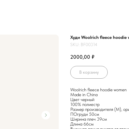
Худи Woolrich fleece hoodi
SKU:
BF00314
₽
2000,00
В корзину
Woolrich fleece hoodie women
Made in China
Цвет черный
100% полиестр
Размер производителя (М), ор
ПОгруди 50см
Ширина плеч 39см
Длина 66см
Внешняя длина рукава от плеч