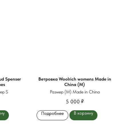
d Spenser
Ветровка Woolrich womens Made in
oes
China (М)
ер S
Размер (М) Made in China
₽
5 000
ину
В корзину
Подробнее