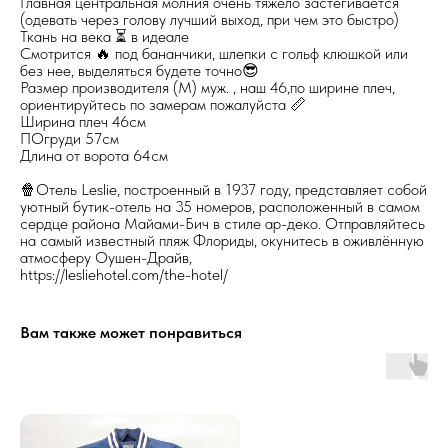
Главная центральная молния очень тяжело застёгивается
(одевать через голову лучший выход, при чем это быстро)
Ткань на века ⏳ в идеале
Смотрится 🔥 под бананчики, шлепки с гольф клюшкой или
без нее, выделяться будете точно😎
Размер производителя (М) муж. , наш 46,по ширине плеч,
ориентируйтесь по замерам пожалуйста 📏
Ширина плеч 46см
ПОгруди 57см
Длина от ворота 64см
🍿Отель Leslie, построенный в 1937 году, представляет собой
уютный бутик-отель на 35 номеров, расположенный в самом
сердце района Майами-Бич в стиле ар-деко. Отправляйтесь
на самый известный пляж Флориды, окунитесь в оживлённую
атмосферу Оушен-Драйв,
https://lesliehotel.com/the-hotel/
Вам также может понравиться