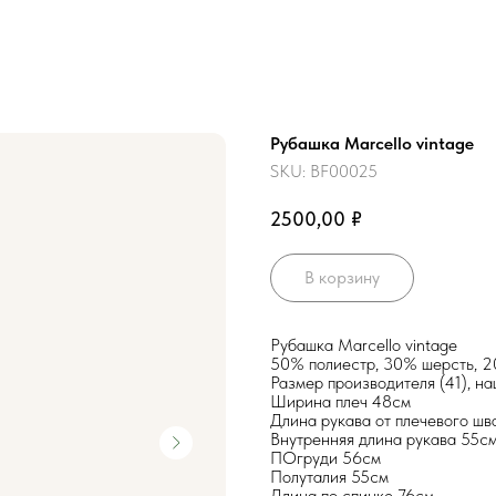
Рубашка Marcello vintage
SKU:
BF00025
₽
2500,00
В корзину
Рубашка Marcello vintage
50% полиестр, 30% шерсть, 2
Размер производителя (41), н
Ширина плеч 48см
Длина рукава от плечевого шв
Внутренняя длина рукава 55с
ПОгруди 56см
Полуталия 55см
Длина по спинке 76см