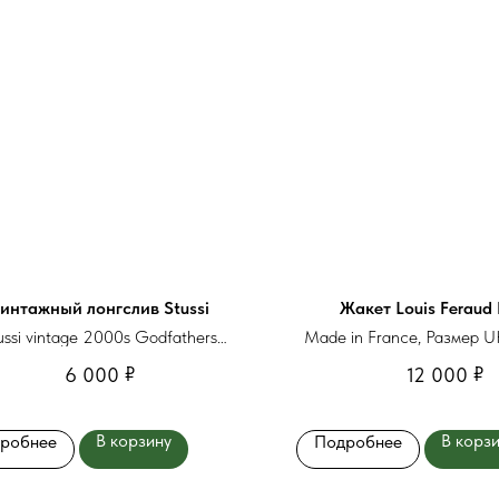
интажный лонгслив Stussi
Жакет Louis Feraud 
ussi vintage 2000s Godfathers
Made in France, Размер U
multicolour, размер M
₽
₽
6 000
12 000
В корзину
В корз
робнее
Подробнее