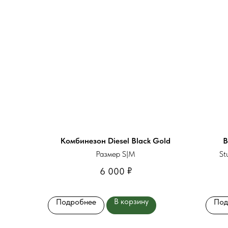
Комбинезон Diesel Black Gold
В
Размер S|M
St
₽
6 000
В корзину
Подробнее
Под