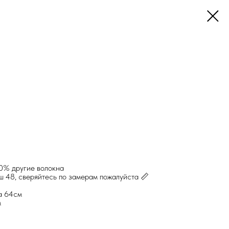
0% другие волокна
аш 48, сверяйтесь по замерам пожалуйста 📏
а 64см
м