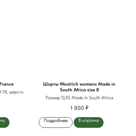
France
Шорты Woolrich womens Made in
South Africa size 8
K18, шерсть
Размер S\XS Made in South Africa
₽
1 800
ину
В корзину
Подробнее