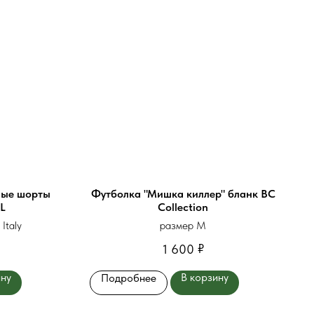
ные шорты
Футболка "Мишка киллер" бланк BC
XL
Collection
Italy
размер М
₽
1 600
ину
В корзину
Подробнее