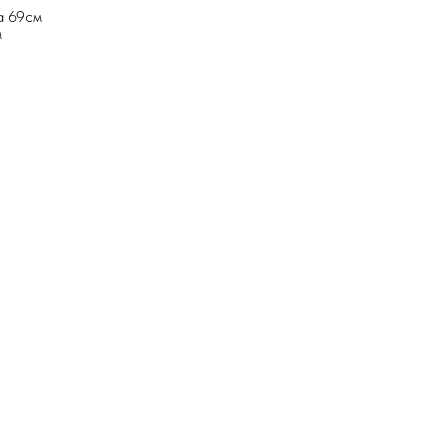
а 69см
м