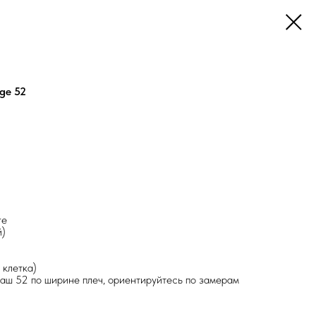
ge 52
re
й)
 клетка)
наш 52 по ширине плеч, ориентируйтесь по замерам