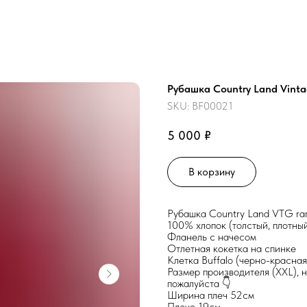
Рубашка Country Land Vinta
SKU:
BF00021
₽
5 000
В корзину
Рубашка Country Land VTG ra
100% хлопок (толстый, плотны
Фланель с начесом
Отлетная кокетка на спинке
Клетка Buffalo (черно-красная
Размер производителя (XXL), 
пожалуйста 👇
Ширина плеч 52см
Плечо 19см