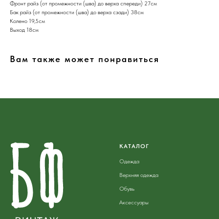
Фронт райз (от промежности (шва) до верха спереди) 27см
Бак райз (от промежности (шва) до верха сзади) 38см
Колено 19,5см
Выход 18см
Вам также может понравиться
КАТАЛОГ
Одежда
Верхняя одежда
Обувь
Аксессуары