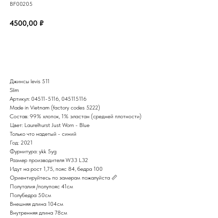
BF00205
4500,00
₽
В корзину
Джинсы levis 511
Slim
Артикул: 04511-5116, 045115116
Made in Vietnam (factory codes 5222)
Состав: 99% хлопок, 1% эластан (средней плотности)
Цвет: Laurelhurst Just Worn - Blue
Только что надетый - синий
Год: 2021
Фурнитура: ykk 5yg
Размер производителя W33 L32
Идут на рост 1,75, пояс 84, бедра 100
Ориентируйтесь по замерам пожалуйста 📏
Полуталия /полупояс 41см
Полубедра 50см
Внешняя длина 104см
Внутренняя длина 78см