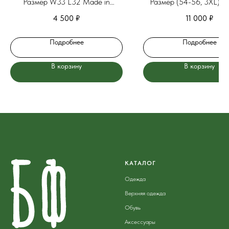
Размер W33 L32 Made in
Размер (54-56, 3XL) M
Vietnam
U.S.A.
4 500
₽
11 000
₽
Подробнее
Подробнее
В корзину
В корзину
КАТАЛОГ
Одежда
Верхняя одежда
Обувь
Аксессуары