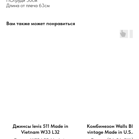
ПОгруди 50см
Длина от плеча 63см
Вам также может понравиться
Джинсы levis 511 Made in
Комбинезон Walls Blizz
Vietnam W33 L32
vintage Made in U.S.A.
56