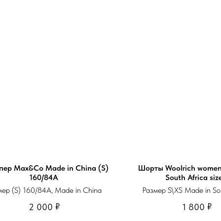
ер Max&Co Made in China (S)
Шорты Woolrich women
160/84A
South Africa siz
мер (S) 160/84A, Made in China
Размер S\XS Made in Sou
₽
₽
2 000
1 800