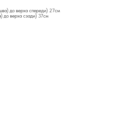
шва) до верха спереди) 27см
а) до верха сзади) 37см