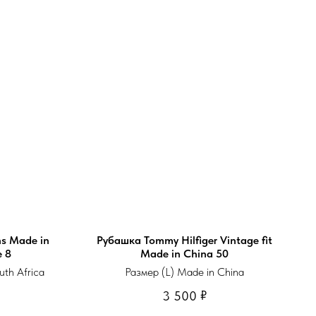
s Made in
Рубашка Tommy Hilfiger Vintage fit
e 8
Made in China 50
th Africa
Размер (L) Made in China
₽
3 500