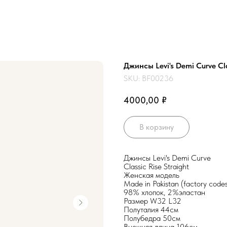
Джинсы Levi's Demi Curve Cla
SKU:
BF00236
₽
4000,00
В корзину
Джинсы Levi's Demi Curve
Classic Rise Straight
Женская модель
Made in Pakistan (factory code
98% хлопок, 2%эластан
Размер W32 L32
Полуталия 44см
Полубедра 50см
Внешняя длина 106см