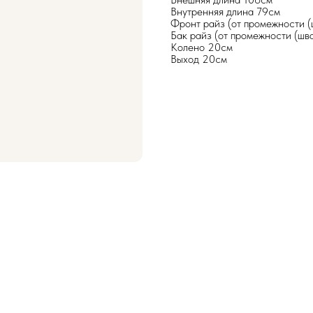
Внутренняя длина 79см
Фронт райз (от промежности (
Бак райз (от промежности (шв
Колено 20см
Выход 20см