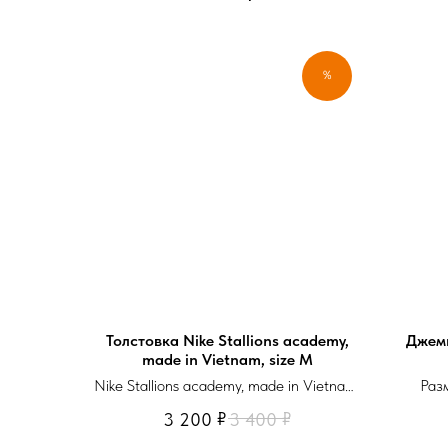
％
Толстовка Nike Stallions academy,
Джемп
made in Vietnam, size M
Nike Stallions academy, made in Vietnam,
Раз
size M
₽
₽
3 200
3 400