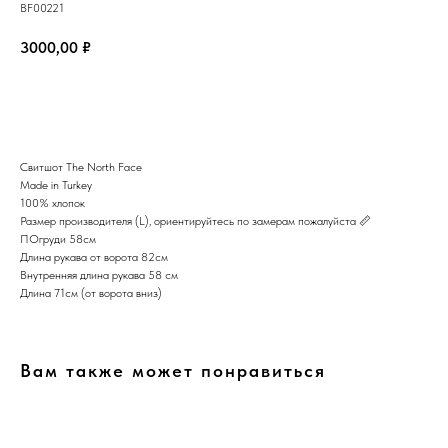
BF00221
3000,00
₽
В корзину
Свитшот The North Face
Made in Turkey
100% хлопок
Размер производителя (L), ориентируйтесь по замерам пожалуйста 📏
ПОгруди 58см
Длина рукава от ворота 82см
Внутренняя длина рукава 58 см
Длина 71см (от ворота вниз)
Вам также может понравиться