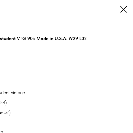
t student VTG 90's Made in U.S.A. W29 L32
tudent vintage
554)
атые")
32