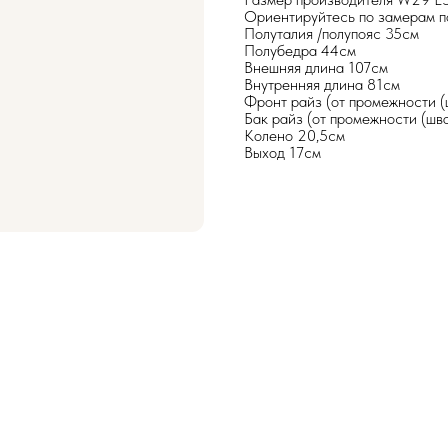
Ориентируйтесь по замерам п
Полуталия /полупояс 35см
Полубедра 44см
Внешняя длина 107см
Внутренняя длина 81см
Фронт райз (от промежности (
Бак райз (от промежности (шв
Колено 20,5см
Выход 17см