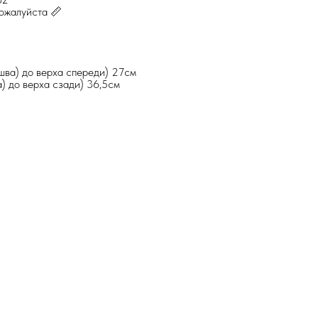
ожалуйста 📏
шва) до верха спереди) 27см
а) до верха сзади) 36,5см