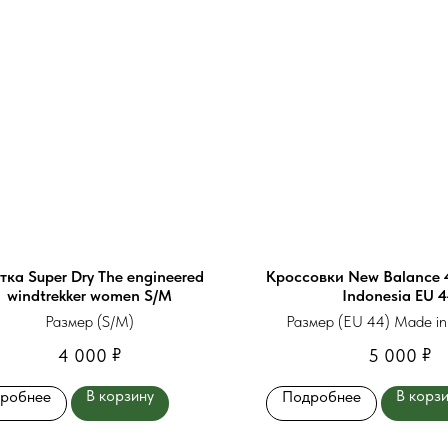
тка Super Dry The engineered
Кроссовки New Balance 
windtrekker women S/М
Indonesia EU 
Размер (S/М)
Размер (EU 44) Made in
₽
₽
4 000
5 000
В корзину
В корз
робнее
Подробнее