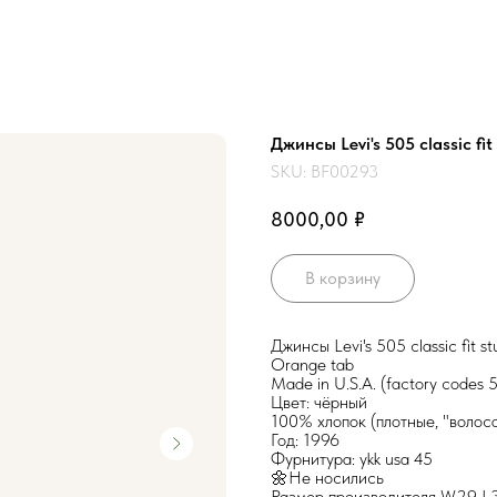
Джинсы Levi's 505 classic fi
SKU:
BF00293
₽
8000,00
В корзину
Джинсы Levi's 505 classic fit s
Orange tab
Made in U.S.A. (factory codes 
Цвет: чёрный
100% хлопок (плотные, "волос
Год: 1996
Фурнитура: ykk usa 45
🌼Не носились
Размер производителя W29 L